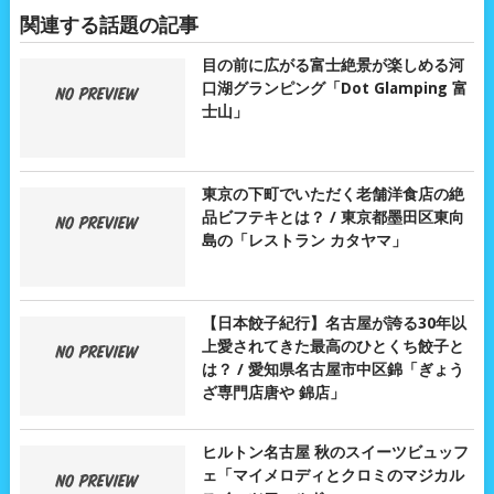
関連する話題の記事
目の前に広がる富士絶景が楽しめる河
口湖グランピング「Dot Glamping 富
士山」
東京の下町でいただく老舗洋食店の絶
品ビフテキとは？ / 東京都墨田区東向
島の「レストラン カタヤマ」
【日本餃子紀行】名古屋が誇る30年以
上愛されてきた最高のひとくち餃子と
は？ / 愛知県名古屋市中区錦「ぎょう
ざ専門店唐や 錦店」
ヒルトン名古屋 秋のスイーツビュッフ
ェ「マイメロディとクロミのマジカル