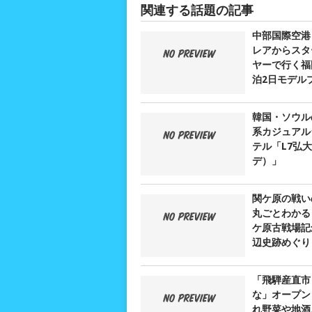
関連する話題の記事
中部国際空港
レアからスタ
ヤーで行く福
泊2日モデル
韓国・ソウル
系カジュアル
テル「L7弘
デ）」
関ケ原の戦い
丸ごとわかる
ケ原古戦場記
辺史跡めぐり
「飛騨産直市
な」オープン
れ野菜や地酒