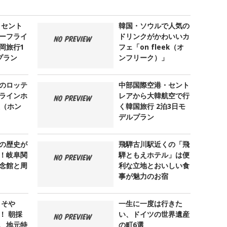
 セント
韓国・ソウルで人気の
ーフライ
ドリンクがかわいいカ
岡旅行1
フェ「on fleek（オ
プラン
ンフリーク）」
のロッテ
中部国際空港・セント
ラインホ
レアから大韓航空で行
大（ホン
く韓国旅行 2泊3日モ
デルプラン
の歴史が
飛騨古川駅近くの「飛
！岐阜関
騨ともえホテル」は便
念館と周
利な立地とおいしい食
事が魅力のお宿
 そや
一生に一度は行きた
！ 朝採
い、ドイツの世界遺産
、地元特
の町6選