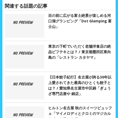
関連する話題の記事
目の前に広がる富士絶景が楽しめる河
口湖グランピング「Dot Glamping 富
士山」
東京の下町でいただく老舗洋食店の絶
品ビフテキとは？ / 東京都墨田区東向
島の「レストラン カタヤマ」
【日本餃子紀行】名古屋が誇る30年以
上愛されてきた最高のひとくち餃子と
は？ / 愛知県名古屋市中区錦「ぎょう
ざ専門店唐や 錦店」
ヒルトン名古屋 秋のスイーツビュッフ
ェ「マイメロディとクロミのマジカル