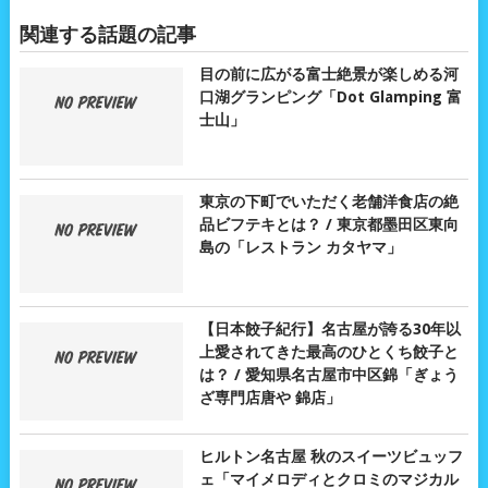
関連する話題の記事
目の前に広がる富士絶景が楽しめる河
口湖グランピング「Dot Glamping 富
士山」
東京の下町でいただく老舗洋食店の絶
品ビフテキとは？ / 東京都墨田区東向
島の「レストラン カタヤマ」
【日本餃子紀行】名古屋が誇る30年以
上愛されてきた最高のひとくち餃子と
は？ / 愛知県名古屋市中区錦「ぎょう
ざ専門店唐や 錦店」
ヒルトン名古屋 秋のスイーツビュッフ
ェ「マイメロディとクロミのマジカル