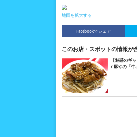
地図を拡大する
Facebookでシェア
このお店・スポットの情報が
【魅惑のギャ
/ 豚やの「