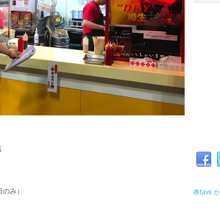
店
催日のみ）
@tavi