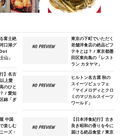
る富士絶
東京の下町でいただく
河口湖グ
老舗洋食店の絶品ビフ
ot
テキとは？ / 東京都墨
 富士山」
田区東向島の「レスト
ラン カタヤマ」
行】名古
ヒルトン名古屋 秋の
年以上愛
スイーツビュッフェ
高のひと
「マイメロディとクロ
 / 愛知
ミのマジカルスイーツ
区錦「ぎ
ワールド」
屋 中国
【日本洋食紀行】古き
で楽しむ
良き昭和の香りを今に
ニーズ・
届ける絶品食堂 / 東京