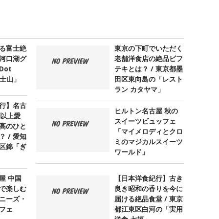
る富士絶
東京の下町でいただく
河口湖グ
老舗洋食店の絶品ビフ
ot
テキとは？ / 東京都墨
 富士山」
田区東向島の「レスト
ラン カタヤマ」
行】名古
ヒルトン名古屋 秋の
年以上愛
スイーツビュッフェ
高のひと
「マイメロディとクロ
 / 愛知
ミのマジカルスイーツ
区錦「ぎ
ワールド」
屋 中国
【日本洋食紀行】古き
で楽しむ
良き昭和の香りを今に
ニーズ・
届ける絶品食堂 / 東京
フェ
都江東区白河の「実用