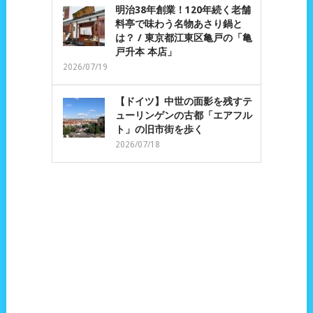
明治38年創業！120年続く老舗
料亭で味わう名物あさり鍋と
は？ / 東京都江東区亀戸の「亀
戸升本 本店」
2026/07/19
【ドイツ】中世の面影を残すテ
ューリンゲンの古都「エアフル
ト」の旧市街を歩く
2026/07/18