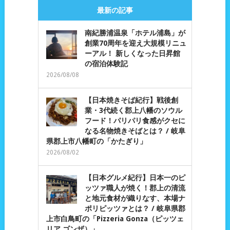
最新の記事
南紀勝浦温泉「ホテル浦島」が
創業70周年を迎え大規模リニュ
ーアル！ 新しくなった日昇館
の宿泊体験記
2026/08/08
【日本焼きそば紀行】戦後創
業・3代続く郡上八幡のソウル
フード！パリパリ食感がクセに
なる名物焼きそばとは？ / 岐阜
県郡上市八幡町の「かたぎり」
2026/08/02
【日本グルメ紀行】日本一のピ
ッツァ職人が焼く！郡上の清流
と地元食材が織りなす、本場ナ
ポリピッツァとは？ / 岐阜県郡
上市白鳥町の「Pizzeria Gonza（ピッツェ
リア ゴンザ）」