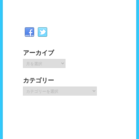
アーカイブ
ア
ー
カ
カテゴリー
イ
ブ
カ
テ
ゴ
リ
ー