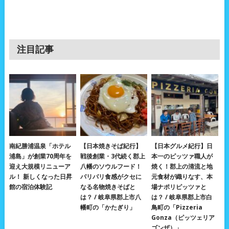
注目記事
南紀勝浦温泉「ホテル
【日本焼きそば紀行】
【日本グルメ紀行】日
浦島」が創業70周年を
戦後創業・3代続く郡上
本一のピッツァ職人が
迎え大規模リニューア
八幡のソウルフード！
焼く！郡上の清流と地
ル！ 新しくなった日昇
パリパリ食感がクセに
元食材が織りなす、本
館の宿泊体験記
なる名物焼きそばと
場ナポリピッツァと
は？ / 岐阜県郡上市八
は？ / 岐阜県郡上市白
幡町の「かたぎり」
鳥町の「Pizzeria
Gonza（ピッツェリア
ゴンザ）」