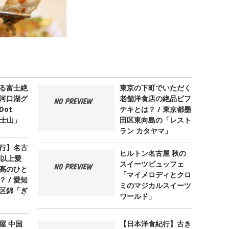
る富士絶
東京の下町でいただく
河口湖グ
老舗洋食店の絶品ビフ
ot
テキとは？ / 東京都墨
 富士山」
田区東向島の「レスト
ラン カタヤマ」
行】名古
ヒルトン名古屋 秋の
年以上愛
スイーツビュッフェ
高のひと
「マイメロディとクロ
 / 愛知
ミのマジカルスイーツ
区錦「ぎ
ワールド」
屋 中国
【日本洋食紀行】古き