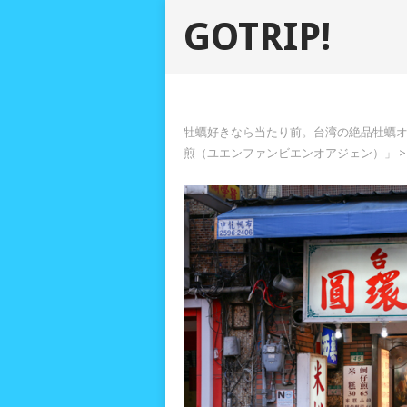
GOTRIP!
牡蠣好きなら当たり前。台湾の絶品牡蠣
煎（ユエンファンビエンオアジェン）」
>