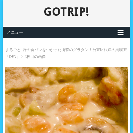
GOTRIP!
メニュー
まるごと1斤の食パンをつかった衝撃のグラタン！台東区根岸の純喫茶
「DEN」
> 4枚目の画像