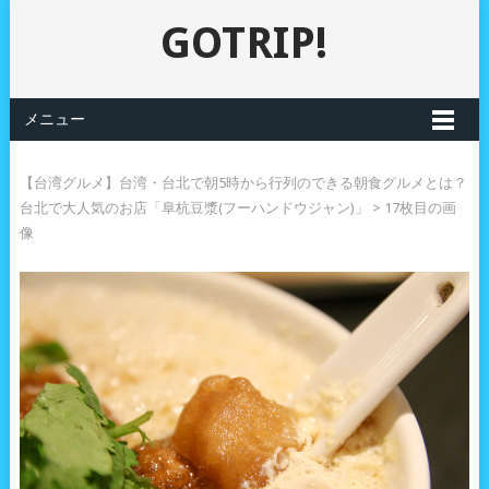
GOTRIP!
メニュー
【台湾グルメ】台湾・台北で朝5時から行列のできる朝食グルメとは？
台北で大人気のお店「阜杭豆漿(フーハンドウジャン)」
> 17枚目の画
像