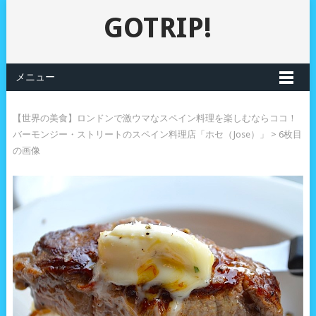
GOTRIP!
メニュー
【世界の美食】ロンドンで激ウマなスペイン料理を楽しむならココ！
バーモンジー・ストリートのスペイン料理店「ホセ（Jose）」
> 6枚目
の画像