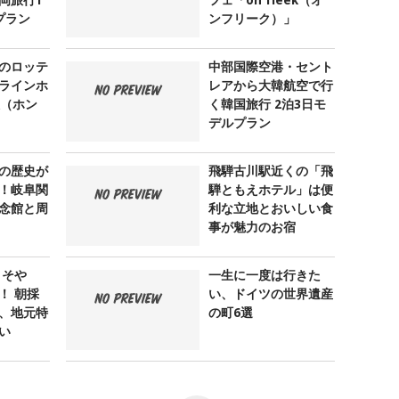
プラン
ンフリーク）」
のロッテ
中部国際空港・セント
ラインホ
レアから大韓航空で行
大（ホン
く韓国旅行 2泊3日モ
デルプラン
の歴史が
飛騨古川駅近くの「飛
！岐阜関
騨ともえホテル」は便
念館と周
利な立地とおいしい食
事が魅力のお宿
 そや
一生に一度は行きた
！ 朝採
い、ドイツの世界遺産
、地元特
の町6選
い