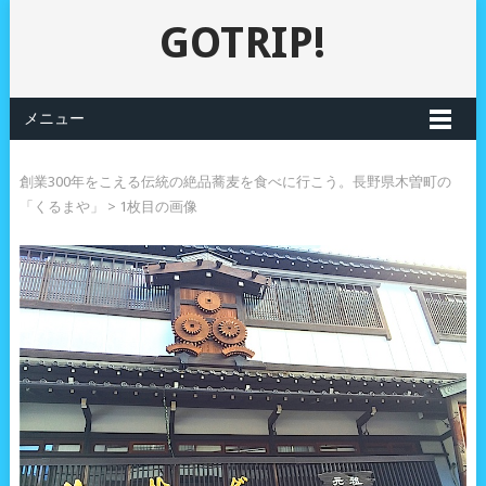
GOTRIP!
メニュー
創業300年をこえる伝統の絶品蕎麦を食べに行こう。長野県木曽町の
「くるまや」
> 1枚目の画像