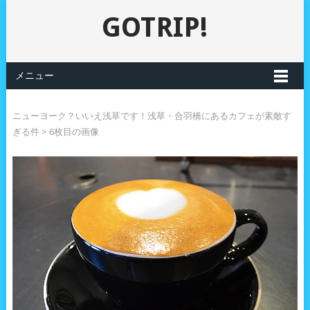
GOTRIP!
メニュー
ニューヨーク？いいえ浅草です！浅草・合羽橋にあるカフェが素敵す
ぎる件
> 6枚目の画像