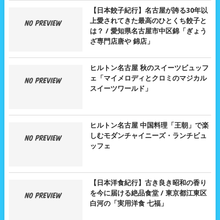
【日本餃子紀行】名古屋が誇る30年以
上愛されてきた最高のひとくち餃子と
は？ / 愛知県名古屋市中区錦「ぎょう
ざ専門店唐や 錦店」
ヒルトン名古屋 秋のスイーツビュッフ
ェ「マイメロディとクロミのマジカル
スイーツワールド」
ヒルトン名古屋 中国料理「王朝」で楽
しむモダンチャイニーズ・ランチビュ
ッフェ
【日本洋食紀行】古き良き昭和の香り
を今に届ける絶品食堂 / 東京都江東区
白河の「実用洋食 七福」