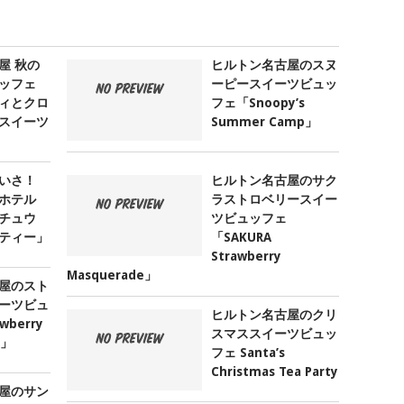
屋 秋の
ヒルトン名古屋のスヌ
ッフェ
ーピースイーツビュッ
ィとクロ
フェ「Snoopy’s
スイーツ
Summer Camp」
いさ！
ヒルトン名古屋のサク
ホテル
ラストロベリースイー
チュウ
ツビュッフェ
ティー」
「SAKURA
Strawberry
Masquerade」
屋のスト
ーツビュ
ヒルトン名古屋のクリ
wberry
スマススイーツビュッ
e」
フェ Santa’s
Christmas Tea Party
屋のサン