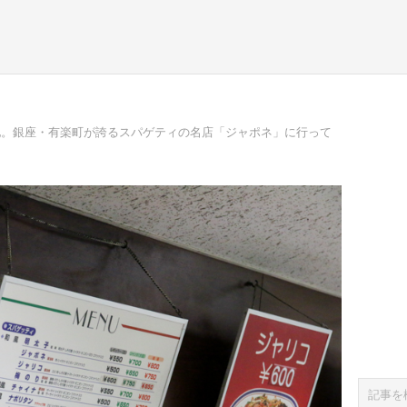
地。銀座・有楽町が誇るスパゲティの名店「ジャポネ」に行って