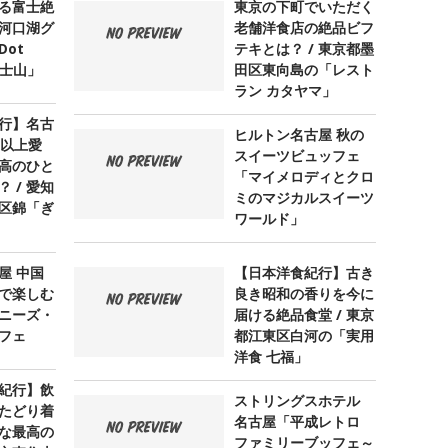
る富士絶
東京の下町でいただく
河口湖グ
老舗洋食店の絶品ビフ
ot
テキとは？ / 東京都墨
 富士山」
田区東向島の「レスト
ラン カタヤマ」
行】名古
ヒルトン名古屋 秋の
年以上愛
スイーツビュッフェ
高のひと
「マイメロディとクロ
 / 愛知
ミのマジカルスイーツ
区錦「ぎ
ワールド」
屋 中国
【日本洋食紀行】古き
で楽しむ
良き昭和の香りを今に
ニーズ・
届ける絶品食堂 / 東京
フェ
都江東区白河の「実用
洋食 七福」
紀行】飲
ストリングスホテル
たどり着
名古屋「平成レトロ
な最高の
ファミリーブッフェ～