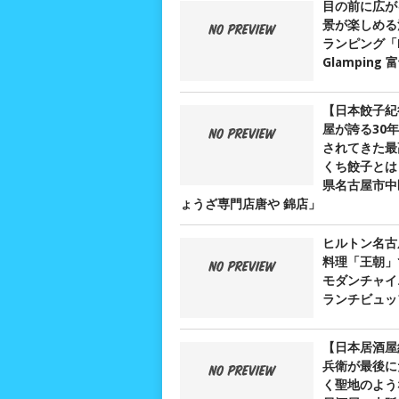
目の前に広が
景が楽しめる
ランピング「D
Glamping
【日本餃子紀
屋が誇る30
されてきた最
くち餃子とは？
県名古屋市中
ょうざ専門店唐や 錦店」
ヒルトン名古
料理「王朝」
モダンチャイ
ランチビュッ
【日本居酒屋
兵衛が最後に
く聖地のよう