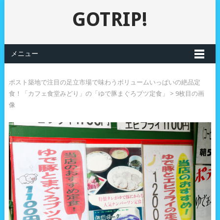
GOTRIP!
メニュー
ポスト築地で注目の足立市場で味わうボリュームいっぱいの絶品定
食！「カフェ食堂みどり」の「ゆで豚まぐろブツ定食」
> 9枚目の画
像