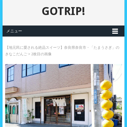
GOTRIP!
メニュー
【地元民に愛される絶品スイーツ】奈良県奈良市・「たまうさぎ」の
きなこだんご
> 2枚目の画像