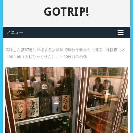
GOTRIP!
メニュー
美味しんぼ67巻に登場する居酒屋で味わう最高の北海道、札幌市北区
「味百仙（あじひゃくせん）」
> 10枚目の画像