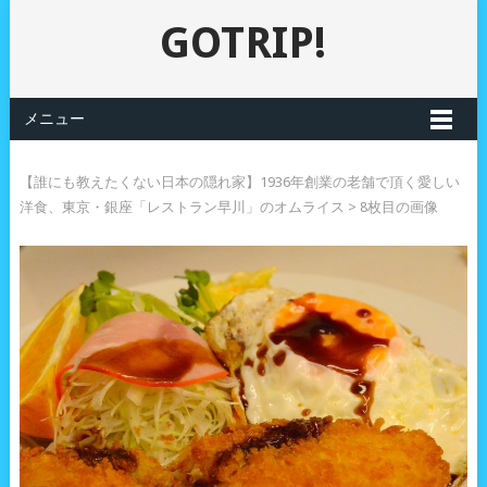
GOTRIP!
メニュー
【誰にも教えたくない日本の隠れ家】1936年創業の老舗で頂く愛しい
洋食、東京・銀座「レストラン早川」のオムライス
> 8枚目の画像