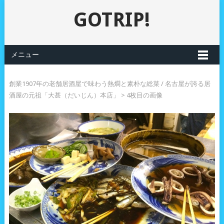
GOTRIP!
メニュー
創業1907年の老舗居酒屋で味わう熱燗と素朴な総菜 / 名古屋が誇る居
酒屋の元祖「大甚（だいじん）本店」
> 4枚目の画像