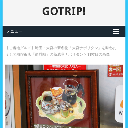
GOTRIP!
メニュー
【ご当地グルメ】埼玉・大宮の新名物「大宮ナポリタン」を味わお
う！老舗喫茶店「伯爵邸」の新感覚ナポリタン
> 11枚目の画像