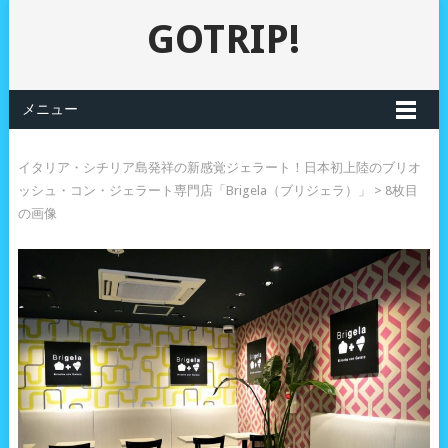
GOTRIP!
メニュー
イタリア・シチリア島発祥の新感覚ジェラート！日本初上陸のブリオ
ッシュ・コン・ジェラート専門店「Brigela（ブリジェラ）」
> 8枚目
の画像