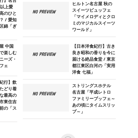
行】名古
ヒルトン名古屋 秋の
年以上愛
スイーツビュッフェ
高のひと
「マイメロディとクロ
 / 愛知
ミのマジカルスイーツ
区錦「ぎ
ワールド」
屋 中国
【日本洋食紀行】古き
で楽しむ
良き昭和の香りを今に
ニーズ・
届ける絶品食堂 / 東京
フェ
都江東区白河の「実用
洋食 七福」
紀行】飲
ストリングスホテル
たどり着
名古屋「平成レトロ
な最高の
ファミリーブッフェ～
阪市東住吉
あの頃にタイムスリッ
前の「ス
プ～」