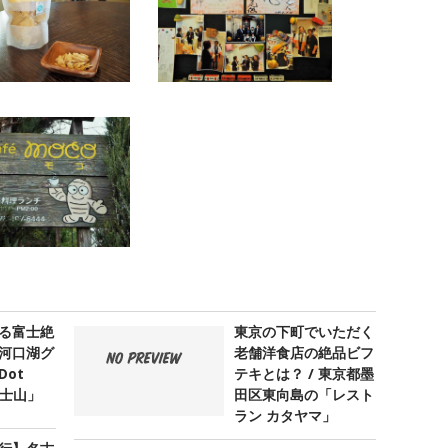
る富士絶
東京の下町でいただく
河口湖グ
老舗洋食店の絶品ビフ
ot
テキとは？ / 東京都墨
 富士山」
田区東向島の「レスト
ラン カタヤマ」