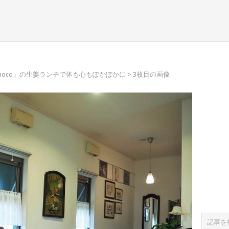
moco」の生姜ランチで体も心もぽかぽかに
> 3枚目の画像