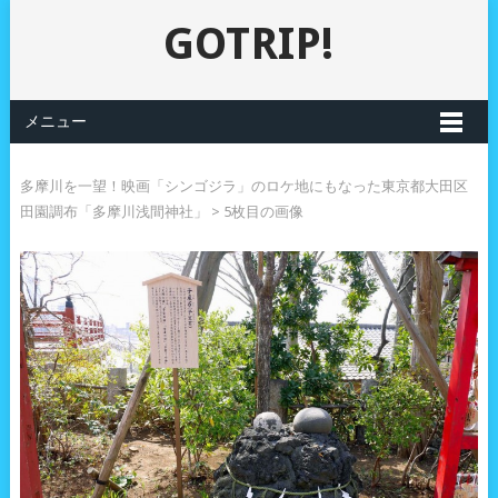
GOTRIP!
メニュー
多摩川を一望！映画「シンゴジラ」のロケ地にもなった東京都大田区
田園調布「多摩川浅間神社」
> 5枚目の画像