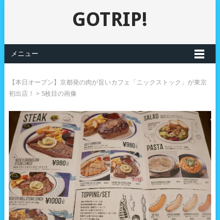
GOTRIP!
メニュー
【本日オープン】京都発の肉が旨いカフェ「ニックストック」が東京
初出店！
> 5枚目の画像