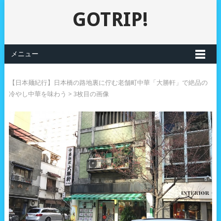
GOTRIP!
メニュー
【日本麺紀行】日本橋の路地裏に佇む老舗町中華「大勝軒」で絶品の
冷やし中華を味わう
> 3枚目の画像