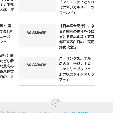
「マイメロディとクロ
 / 愛知
ミのマジカルスイーツ
区錦「ぎ
ワールド」
屋 中国
【日本洋食紀行】古き
で楽しむ
良き昭和の香りを今に
ニーズ・
届ける絶品食堂 / 東京
フェ
都江東区白河の「実用
洋食 七福」
紀行】飲
ストリングスホテル
たどり着
名古屋「平成レトロ
な最高の
ファミリーブッフェ～
阪市東住吉
あの頃にタイムスリッ
前の「ス
プ～」