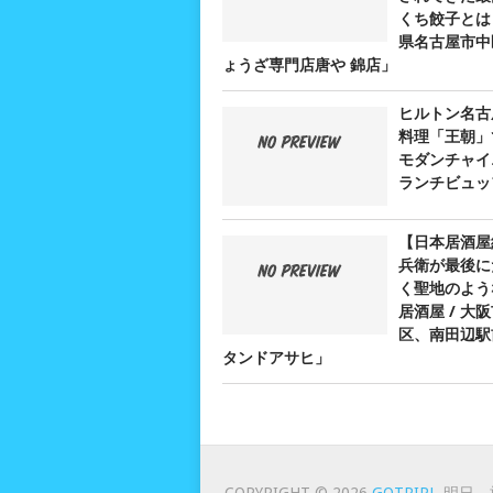
くち餃子とは？
県名古屋市中
ょうざ専門店唐や 錦店」
ヒルトン名古
料理「王朝」
モダンチャイ
ランチビュッ
【日本居酒屋
兵衛が最後に
く聖地のよう
居酒屋 / 大
区、南田辺駅
タンドアサヒ」