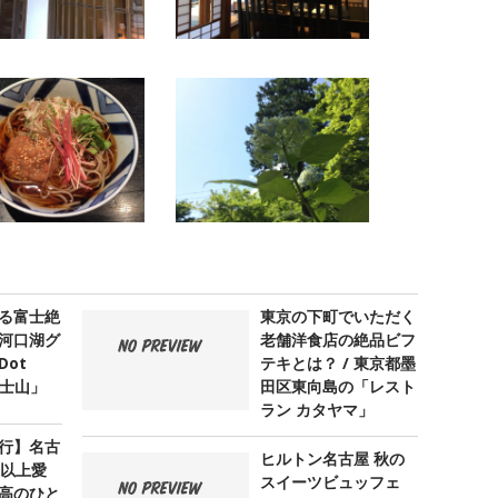
る富士絶
東京の下町でいただく
河口湖グ
老舗洋食店の絶品ビフ
ot
テキとは？ / 東京都墨
 富士山」
田区東向島の「レスト
ラン カタヤマ」
行】名古
ヒルトン名古屋 秋の
年以上愛
スイーツビュッフェ
高のひと