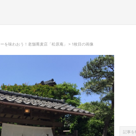
ューを味わおう！老舗蕎麦店「松原庵」
> 1枚目の画像