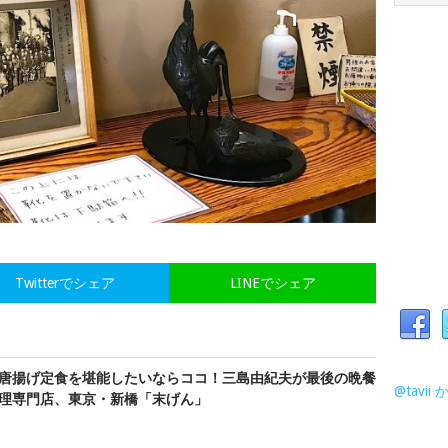
Twitterでシェア
LINEでシェア
唐揚げ定食を堪能したいならココ！三島由紀夫が最後の晩餐
@tavi
理専門店、東京・新橋「末げん」