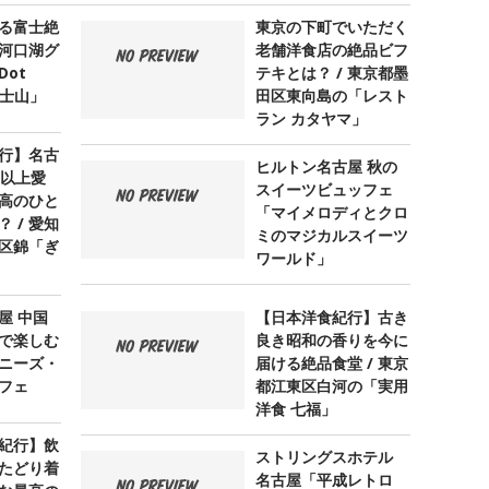
る富士絶
東京の下町でいただく
河口湖グ
老舗洋食店の絶品ビフ
ot
テキとは？ / 東京都墨
 富士山」
田区東向島の「レスト
ラン カタヤマ」
行】名古
ヒルトン名古屋 秋の
年以上愛
スイーツビュッフェ
高のひと
「マイメロディとクロ
 / 愛知
ミのマジカルスイーツ
区錦「ぎ
ワールド」
屋 中国
【日本洋食紀行】古き
で楽しむ
良き昭和の香りを今に
ニーズ・
届ける絶品食堂 / 東京
フェ
都江東区白河の「実用
洋食 七福」
紀行】飲
ストリングスホテル
たどり着
名古屋「平成レトロ