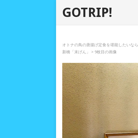
GOTRIP!
オトナの鳥の唐揚げ定食を堪能したいな
新橋「末げん」
> 9枚目の画像