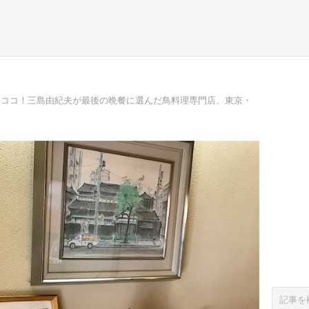
らココ！三島由紀夫が最後の晩餐に選んだ鳥料理専門店、東京・