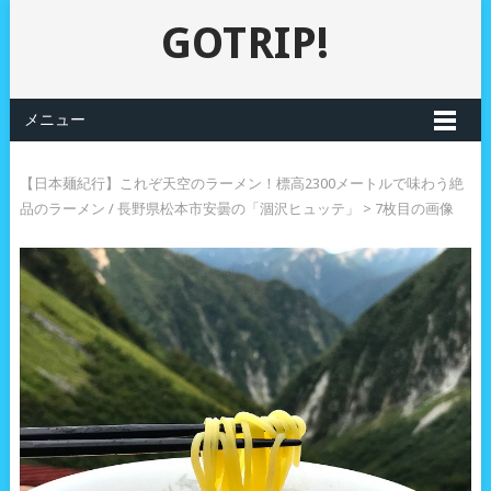
GOTRIP!
メニュー
【日本麺紀行】これぞ天空のラーメン！標高2300メートルで味わう絶
品のラーメン / 長野県松本市安曇の「涸沢ヒュッテ」
> 7枚目の画像