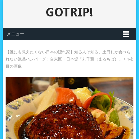
GOTRIP!
メニュー
【誰にも教えたくない日本の隠れ家】知る人ぞ知る、土日しか食べら
れない絶品ハンバーグ！台東区・日本堤「丸千葉（まるちば）」
> 1枚
目の画像