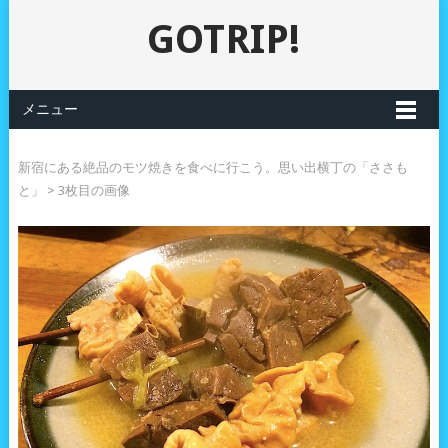
GOTRIP!
メニュー
新宿にある絶品のモツ焼きを食べに行こう。思い出横丁の「ささも
と」
> 3枚目の画像