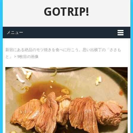
GOTRIP!
メニュー
新宿にある絶品のモツ焼きを食べに行こう。思い出横丁の「ささも
と」
> 9枚目の画像