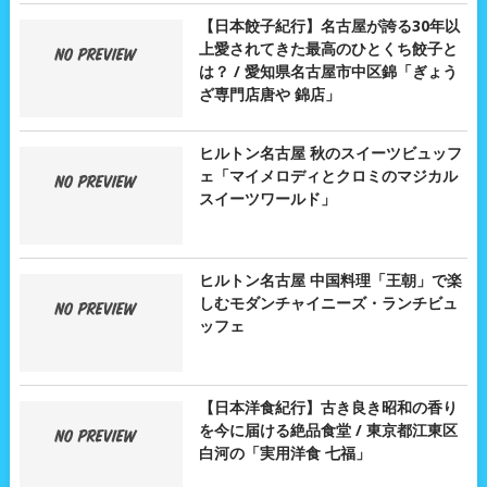
【日本餃子紀行】名古屋が誇る30年以
上愛されてきた最高のひとくち餃子と
は？ / 愛知県名古屋市中区錦「ぎょう
ざ専門店唐や 錦店」
ヒルトン名古屋 秋のスイーツビュッフ
ェ「マイメロディとクロミのマジカル
スイーツワールド」
ヒルトン名古屋 中国料理「王朝」で楽
しむモダンチャイニーズ・ランチビュ
ッフェ
【日本洋食紀行】古き良き昭和の香り
を今に届ける絶品食堂 / 東京都江東区
白河の「実用洋食 七福」