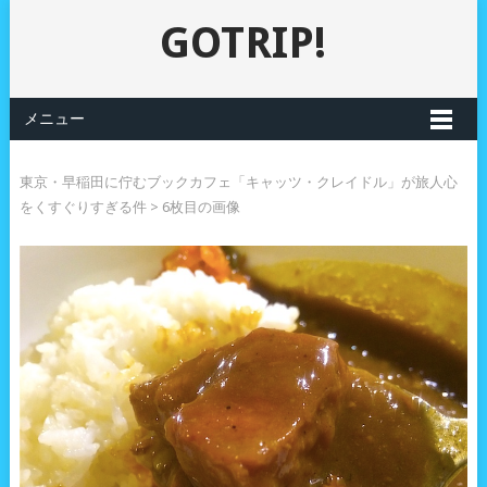
GOTRIP!
メニュー
東京・早稲田に佇むブックカフェ「キャッツ・クレイドル」が旅人心
をくすぐりすぎる件
> 6枚目の画像