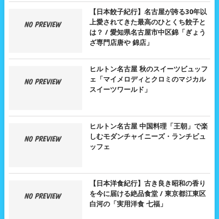
【日本餃子紀行】名古屋が誇る30年以
上愛されてきた最高のひとくち餃子と
は？ / 愛知県名古屋市中区錦「ぎょう
ざ専門店唐や 錦店」
ヒルトン名古屋 秋のスイーツビュッフ
ェ「マイメロディとクロミのマジカル
スイーツワールド」
ヒルトン名古屋 中国料理「王朝」で楽
しむモダンチャイニーズ・ランチビュ
ッフェ
【日本洋食紀行】古き良き昭和の香り
を今に届ける絶品食堂 / 東京都江東区
白河の「実用洋食 七福」