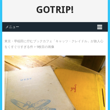
GOTRIP!
メニュー
東京・早稲田に佇むブックカフェ「キャッツ・クレイドル」が旅人心
をくすぐりすぎる件
> 9枚目の画像