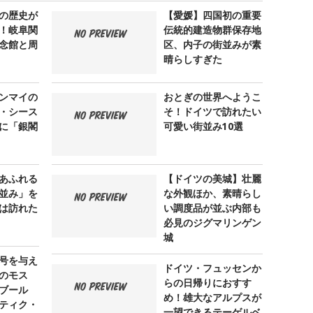
の歴史が
【愛媛】四国初の重要
！岐阜関
伝統的建造物群保存地
念館と周
区、内子の街並みが素
晴らしすぎた
ンマイの
おとぎの世界へようこ
・シース
そ！ドイツで訪れたい
に「銀閣
可愛い街並み10選
あふれる
【ドイツの美城】壮麗
並み」を
な外観ほか、素晴らし
は訪れた
い調度品が並ぶ内部も
必見のジグマリンゲン
城
号を与え
ドイツ・フュッセンか
のモス
らの日帰りにおすす
ブール
め！雄大なアルプスが
ティク・
一望できるテーゲルベ