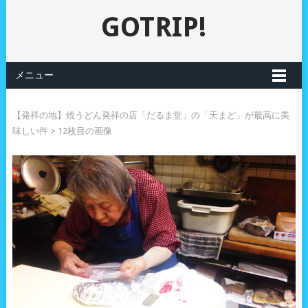
GOTRIP!
メニュー
【発祥の地】焼うどん発祥の店「だるま堂」の「天まど」が最高に美
味しい件
> 12枚目の画像