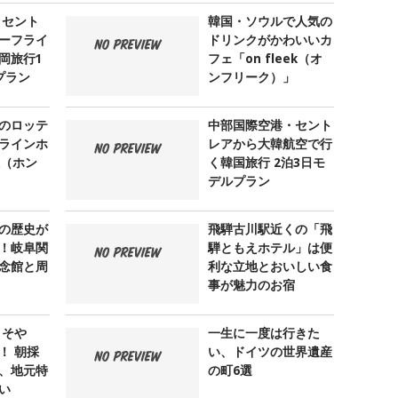
 セント
韓国・ソウルで人気の
ーフライ
ドリンクがかわいいカ
岡旅行1
フェ「on fleek（オ
プラン
ンフリーク）」
のロッテ
中部国際空港・セント
ラインホ
レアから大韓航空で行
大（ホン
く韓国旅行 2泊3日モ
デルプラン
の歴史が
飛騨古川駅近くの「飛
！岐阜関
騨ともえホテル」は便
念館と周
利な立地とおいしい食
事が魅力のお宿
 そや
一生に一度は行きた
！ 朝採
い、ドイツの世界遺産
、地元特
の町6選
い