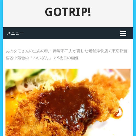
GOTRIP!
メニュー
あのタモさんの生みの親・赤塚不二夫が愛した老舗洋食店 / 東京都新
宿区中落合の「ぺいざん」
> 9枚目の画像