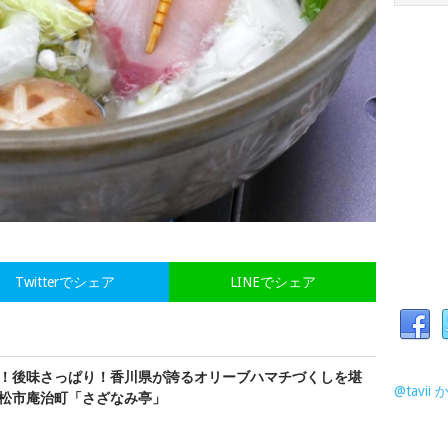
Twitterでシェア
LINEでシェア
！後味さっぱり！香川県が誇るオリーブハマチづくしを堪
@tavi
松市庵治町「さざなみ亭」