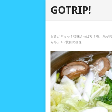
GOTRIP!
旨みがぎゅっ！後味さっぱり！香川県が
み亭」
> 7枚目の画像