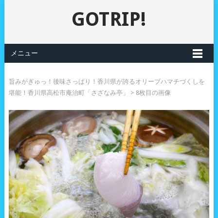
GOTRIP!
メニュー
旨みがぎゅっ！後味さっぱり！香川県が誇るオリーブハマチづくしを
堪能！香川県高松市庵治町「さざなみ亭」
> 8枚目の画像