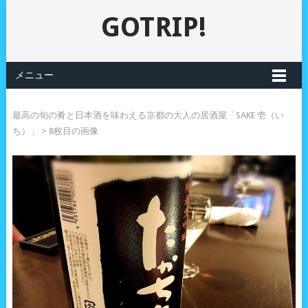
GOTRIP!
メニュー
最高の旬の肴と日本酒を味わえる京都の大人の居酒屋「SAKE 壱（い
ち）」
> 8枚目の画像