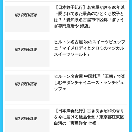
【日本餃子紀行】名古屋が誇る30年以
上愛されてきた最高のひとくち餃子と
は？ / 愛知県名古屋市中区錦「ぎょう
ざ専門店唐や 錦店」
ヒルトン名古屋 秋のスイーツビュッフ
ェ「マイメロディとクロミのマジカル
スイーツワールド」
ヒルトン名古屋 中国料理「王朝」で楽
しむモダンチャイニーズ・ランチビュ
ッフェ
【日本洋食紀行】古き良き昭和の香り
を今に届ける絶品食堂 / 東京都江東区
白河の「実用洋食 七福」