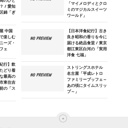
高のひと
「マイメロディとクロ
 / 愛知
ミのマジカルスイーツ
区錦「ぎ
ワールド」
屋 中国
【日本洋食紀行】古き
で楽しむ
良き昭和の香りを今に
ニーズ・
届ける絶品食堂 / 東京
フェ
都江東区白河の「実用
洋食 七福」
紀行】飲
ストリングスホテル
たどり着
名古屋「平成レトロ
な最高の
ファミリーブッフェ～
阪市東住吉
あの頃にタイムスリッ
前の「ス
プ～」