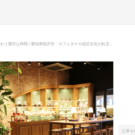
わう贅沢な時間 / 愛知県稲沢市「カフェタナカ稲沢文化の杜店」