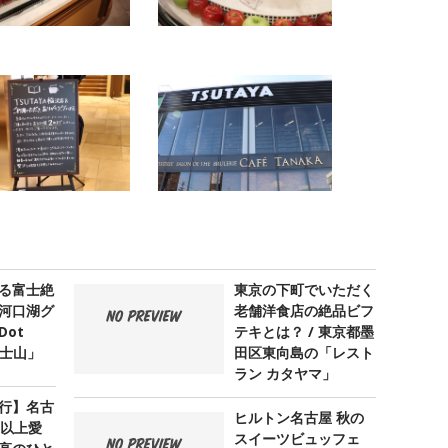
る富士絶
東京の下町でいただく
河口湖グ
老舗洋食店の絶品ビフ
ot
テキとは？ / 東京都墨
 富士山」
田区東向島の「レスト
ラン カタヤマ」
行】名古
ヒルトン名古屋 秋の
年以上愛
スイーツビュッフェ