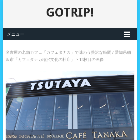
GOTRIP!
メニュー
名古屋の老舗カフェ「カフェタナカ」で味わう贅沢な時間 / 愛知県稲
沢市「カフェタナカ稲沢文化の杜店」
> 15枚目の画像