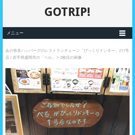
GOTRIP!
メニュー
あの有名ハンバーグのレストランチェーン「びっくりドンキー」の1号
店 / 岩手県盛岡市の「ベル」
> 2枚目の画像