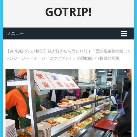
GOTRIP!
メニュー
【台湾B級グルメ探訪】鶏肉好きなら当たり前！「梁記嘉義鶏肉飯（リ
ャンジージャーイージーロウファン）」の鶏肉飯
> 7枚目の画像