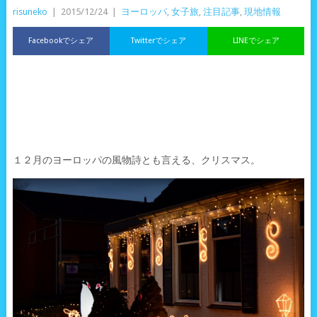
risuneko
|
2015/12/24
|
ヨーロッパ
,
女子旅
,
注目記事
,
現地情報
Facebookでシェア
Twitterでシェア
LINEでシェア
１２月のヨーロッパの風物詩とも言える、クリスマス。