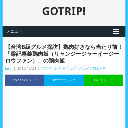
GOTRIP!
メニュー
【台湾B級グルメ探訪】鶏肉好きなら当たり前！
「梁記嘉義鶏肉飯（リャンジージャーイージー
ロウファン）」の鶏肉飯
hiro
|
2015/12/24
|
アジア
,
お手頃グルメ
,
グルメ
,
注目記事
Facebookでシェア
Twitterでシェア
LINEでシェア