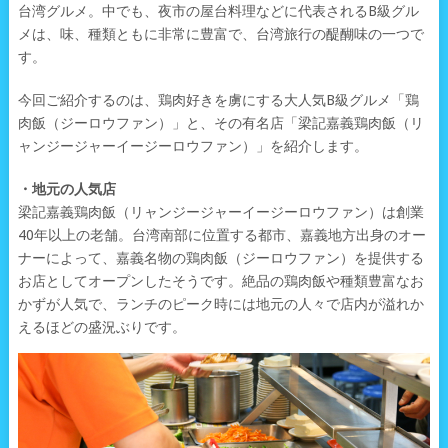
台湾グルメ。中でも、夜市の屋台料理などに代表されるB級グル
メは、味、種類ともに非常に豊富で、台湾旅行の醍醐味の一つで
す。
今回ご紹介するのは、鶏肉好きを虜にする大人気B級グルメ「鶏
肉飯（ジーロウファン）」と、その有名店「梁記嘉義鶏肉飯（リ
ャンジージャーイージーロウファン）」を紹介します。
・地元の人気店
梁記嘉義鶏肉飯（リャンジージャーイージーロウファン）は創業
40年以上の老舗。台湾南部に位置する都市、嘉義地方出身のオー
ナーによって、嘉義名物の鶏肉飯（ジーロウファン）を提供する
お店としてオープンしたそうです。絶品の鶏肉飯や種類豊富なお
かずが人気で、ランチのピーク時には地元の人々で店内が溢れか
えるほどの盛況ぶりです。