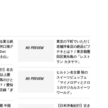
る富士絶
東京の下町でいただく
河口湖グ
老舗洋食店の絶品ビフ
ot
テキとは？ / 東京都墨
 富士山」
田区東向島の「レスト
ラン カタヤマ」
行】名古
ヒルトン名古屋 秋の
年以上愛
スイーツビュッフェ
高のひと
「マイメロディとクロ
 / 愛知
ミのマジカルスイーツ
区錦「ぎ
ワールド」
屋 中国
【日本洋食紀行】古き