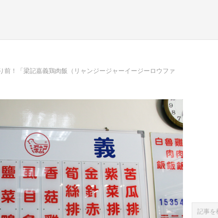
り前！「梁記嘉義鶏肉飯（リャンジージャーイージーロウファ