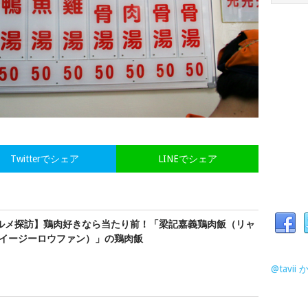
Twitterでシェア
LINEでシェア
ルメ探訪】鶏肉好きなら当たり前！「梁記嘉義鶏肉飯（リャ
イージーロウファン）」の鶏肉飯
@tavi