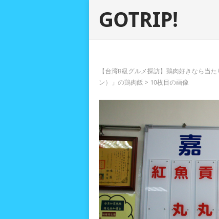
GOTRIP!
【台湾B級グルメ探訪】鶏肉好きなら当た
ン）」の鶏肉飯
> 10枚目の画像