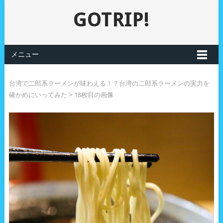
GOTRIP!
メニュー
台湾で二郎系ラーメンが味わえる！？台湾の二郎系ラーメンの実力を
確かめにいってみた
> 18枚目の画像